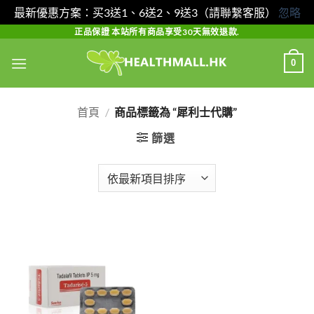
最新優惠方案：买3送1、6送2、9送3（請聯繫客服）
忽略
Skip
正品保證 本站所有商品享受30天無效退款.
to
0
content
首頁
/
商品標籤為 “犀利士代購”
篩選