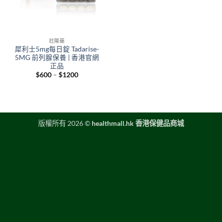
壯陽藥
犀利士5mg每日錠 Tadarise-
5MG 前列腺保養 | 香港官網
正品
Price
$
600
–
$
1200
range:
$600
through
$1200
版權所有 2026 ©
healthmall.hk 香港保健品商城