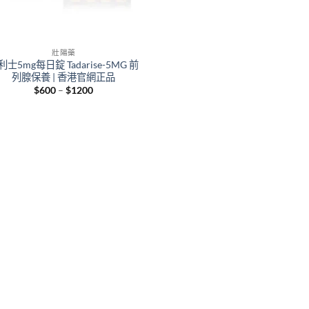
壯陽藥
利士5mg每日錠 Tadarise-5MG 前
列腺保養 | 香港官網正品
Price
$
600
–
$
1200
range:
$600
through
$1200