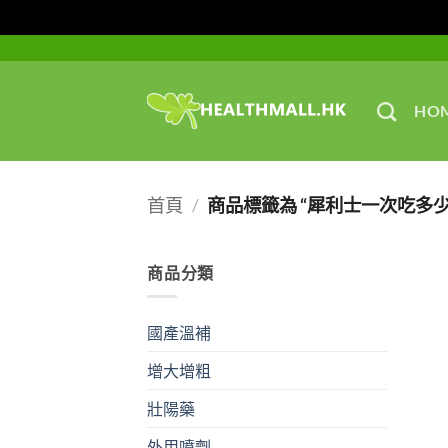
Skip
to
content
HO
首頁
/
商品標籤為 “犀利士一次吃多少
商品分類
國產溫補
增大增粗
壯陽藥
外用噴劑