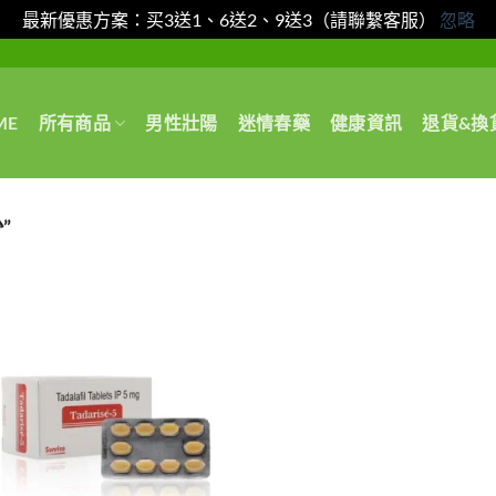
最新優惠方案：买3送1、6送2、9送3（請聯繫客服）
忽略
ME
所有商品
男性壯陽
迷情春藥
健康資訊
退貨&換
”