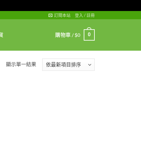
訂閱本站
登入 / 註冊
貨
購物車 /
$
0
0
顯示單一結果