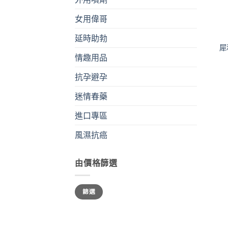
女用偉哥
+
延時助勃
犀
情趣用品
抗孕避孕
迷情春藥
進口專區
風濕抗癌
由價格篩選
最
最
篩選
低
高
價
價
格
格