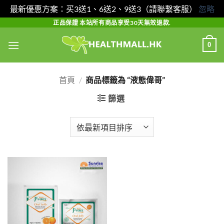
最新優惠方案：买3送1、6送2、9送3（請聯繫客服）
忽略
Skip
正品保證 本站所有商品享受30天無效退款.
to
0
content
首頁
/
商品標籤為 “液態偉哥”
篩選