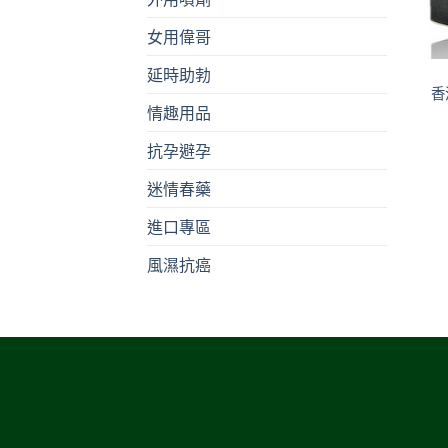
女用偉哥
+
延時助勃
香
情趣用品
抗孕避孕
迷情春藥
進口專區
風濕抗癌