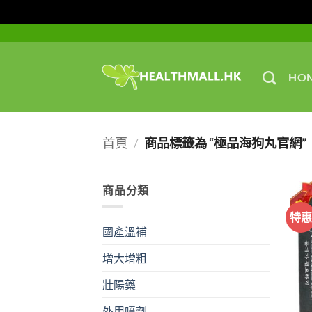
Skip
to
content
HO
首頁
/
商品標籤為 “極品海狗丸官網”
商品分類
特
國產溫補
增大增粗
壯陽藥
外用噴劑