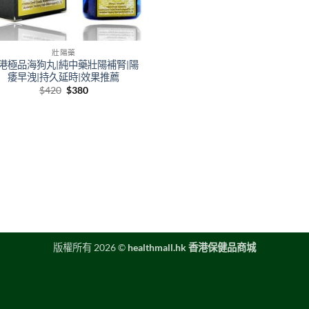
壯陽藥
港極品海狗丸|純中藥壯陽補腎|陽
痿早洩|持久延時|效果推薦
Original
Current
$
420
$
380
price
price
was:
is:
$420.
$380.
版權所有 2026 ©
healthmall.hk 香港保健品商城