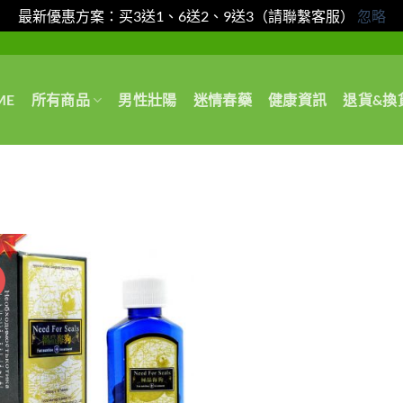
最新優惠方案：买3送1、6送2、9送3（請聯繫客服）
忽略
ME
所有商品
男性壯陽
迷情春藥
健康資訊
退貨&換
惠