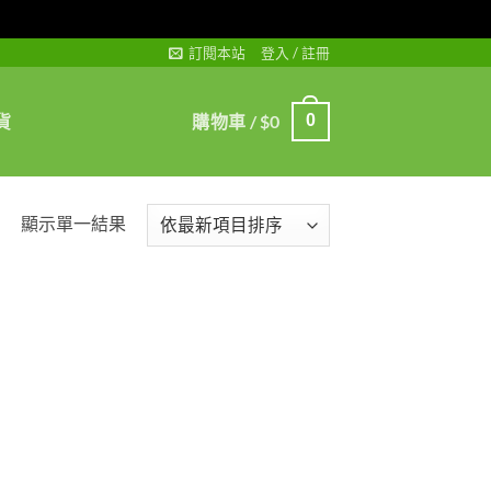
訂閱本站
登入 / 註冊
貨
購物車 /
$
0
0
顯示單一結果