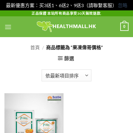
最新優惠方案：买3送1、6送2、9送3（請聯繫客服）
忽略
Skip
正品保證 本站所有商品享受30天無效退款.
to
0
content
首頁
/
商品標籤為 “果凍偉哥價格”
篩選