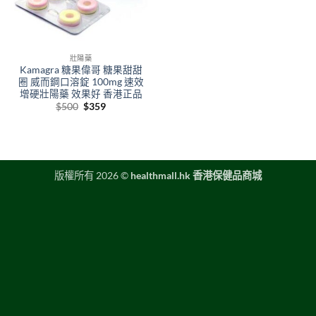
壯陽藥
Kamagra 糖果偉哥 糖果甜甜
圈 威而鋼口溶錠 100mg 速效
增硬壯陽藥 效果好 香港正品
Original
Current
$
500
$
359
price
price
was:
is:
$500.
$359.
版權所有 2026 ©
healthmall.hk 香港保健品商城