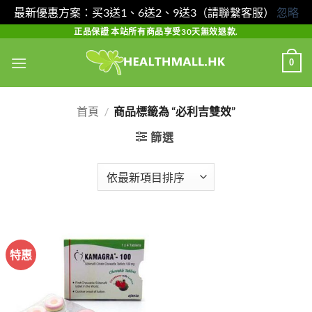
最新優惠方案：买3送1、6送2、9送3（請聯繫客服）
忽略
Skip
正品保證 本站所有商品享受30天無效退款.
to
0
content
首頁
/
商品標籤為 “必利吉雙效”
篩選
特惠