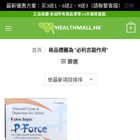
最新優惠方案：买3送1、6送2、9送3（請聯繫客服）
忽略
Skip
正品保證 本站所有商品享受30天無效退款.
to
0
content
首頁
/
商品標籤為 “必利吉副作用”
篩選