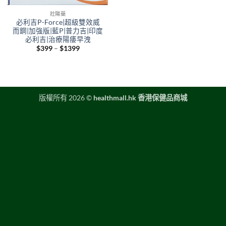
壯陽藥
必利吉P-Force|超級雙效威
而鋼|加強版|藍P|普力吉|印度
必利吉|治療陽痿早洩
Price
$
399
–
$
1399
range:
$399
through
$1399
版權所有 2026 ©
healthmall.hk 香港保健品商城