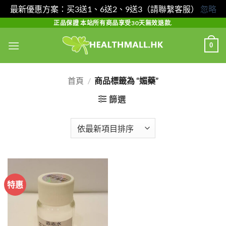
最新優惠方案：买3送1、6送2、9送3（請聯繫客服）
忽略
Skip
正品保證 本站所有商品享受30天無效退款.
to
0
content
首頁
/
商品標籤為 “媚藥”
篩選
特惠