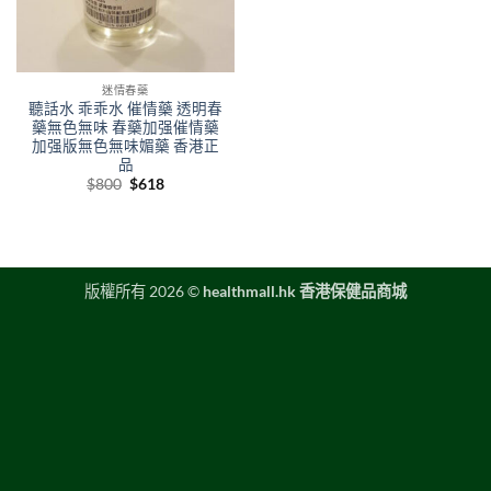
迷情春藥
聽話水 乖乖水 催情藥 透明春
藥無色無味 春藥加强催情藥
加强版無色無味媚藥 香港正
品
Original
Current
$
800
$
618
price
price
was:
is:
$800.
$618.
版權所有 2026 ©
healthmall.hk 香港保健品商城