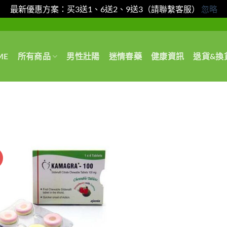
最新優惠方案：买3送1、6送2、9送3（請聯繫客服）
忽略
ME
所有商品
男性壯陽
迷情春藥
健康資訊
退貨&換
惠