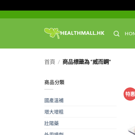
Skip
to
content
HO
首頁
/
商品標籤為 “威而鋼”
商品分類
特
國產溫補
增大增粗
壯陽藥
外用噴劑