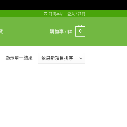
訂閱本站
登入 / 註冊
貨
購物車 /
$
0
0
顯示單一結果