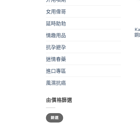
女用偉哥
+
延時助勃
K
鋼
情趣用品
抗孕避孕
迷情春藥
進口專區
風濕抗癌
由價格篩選
最
最
篩選
低
高
價
價
格
格