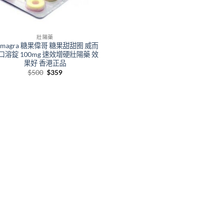
壯陽藥
amagra 糖果偉哥 糖果甜甜圈 威而
口溶錠 100mg 速效增硬壯陽藥 效
果好 香港正品
Original
Current
$
500
$
359
price
price
was:
is:
$500.
$359.