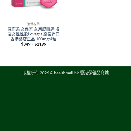
迷情春藥
威而柔 女偉哥 女用威而鋼 增
強女性性欲Lovegra 原裝進口
香港藥店正品 100mg/4粒
Price
$
349
–
$
2199
range:
$349
through
$2199
版權所有 2026 ©
healthmall.hk 香港保健品商城