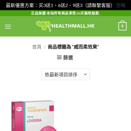
最新優惠方案：买3送1、6送2、9送3（請聯繫客服）
忽略
Skip
正品保證 本站所有商品享受30天無效退款.
to
0
content
首頁
/
商品標籤為 “威而柔效果”
篩選