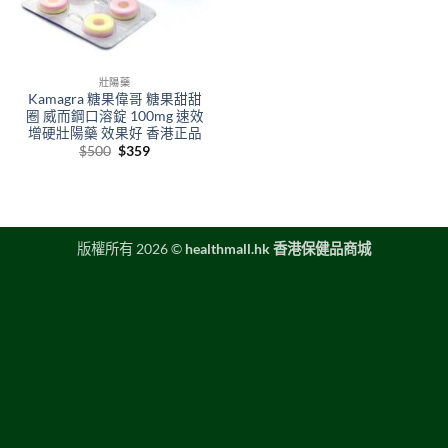
壯陽藥
Kamagra 糖果偉哥 糖果甜甜
圈 威而鋼口溶錠 100mg 速效
增硬壯陽藥 效果好 香港正品
Original
Current
$
500
$
359
price
price
was:
is:
$500.
$359.
版權所有 2026 ©
healthmall.hk 香港保健品商城