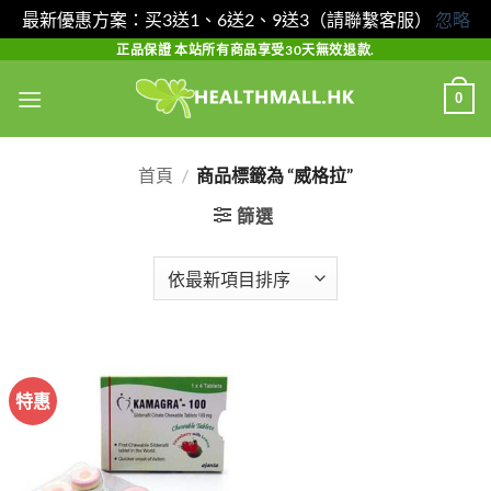
最新優惠方案：买3送1、6送2、9送3（請聯繫客服）
忽略
Skip
正品保證 本站所有商品享受30天無效退款.
to
0
content
首頁
/
商品標籤為 “威格拉”
篩選
特惠