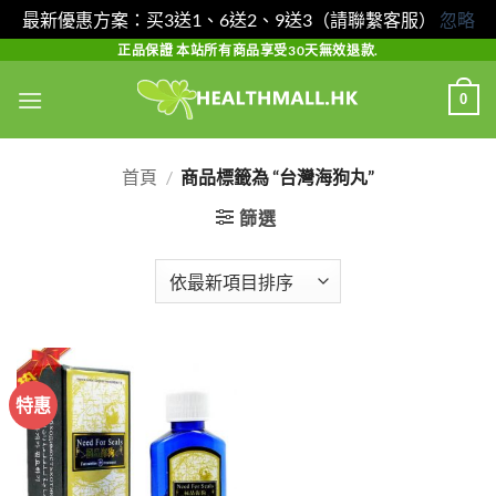
最新優惠方案：买3送1、6送2、9送3（請聯繫客服）
忽略
Skip
正品保證 本站所有商品享受30天無效退款.
to
0
content
首頁
/
商品標籤為 “台灣海狗丸”
篩選
特惠