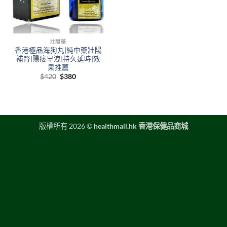
壯陽藥
香港極品海狗丸|純中藥壯陽
補腎|陽痿早洩|持久延時|效
果推薦
Original
Current
$
420
$
380
price
price
was:
is:
$420.
$380.
版權所有 2026 ©
healthmall.hk 香港保健品商城