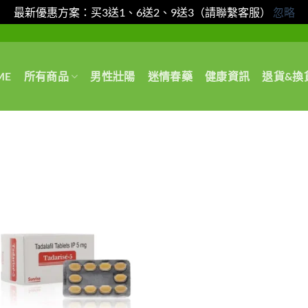
最新優惠方案：买3送1、6送2、9送3（請聯繫客服）
忽略
ME
所有商品
男性壯陽
迷情春藥
健康資訊
退貨&換