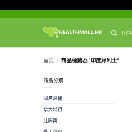
Skip
to
content
HO
首頁
/
商品標籤為 “印度犀利士”
商品分類
國產溫補
增大增粗
壯陽藥
外用噴劑