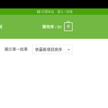
訂閱本站
登入 / 註冊
貨
購物車 /
$
0
0
顯示單一結果