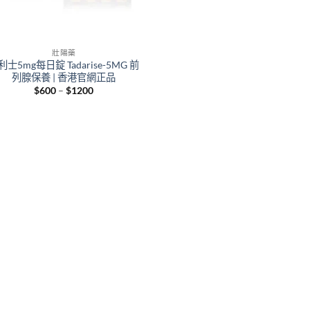
壯陽藥
利士5mg每日錠 Tadarise-5MG 前
列腺保養 | 香港官網正品
Price
$
600
–
$
1200
range:
$600
through
$1200