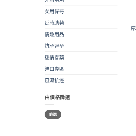
女用偉哥
+
延時助勃
犀
情趣用品
抗孕避孕
迷情春藥
進口專區
風濕抗癌
由價格篩選
最
最
篩選
低
高
價
價
格
格