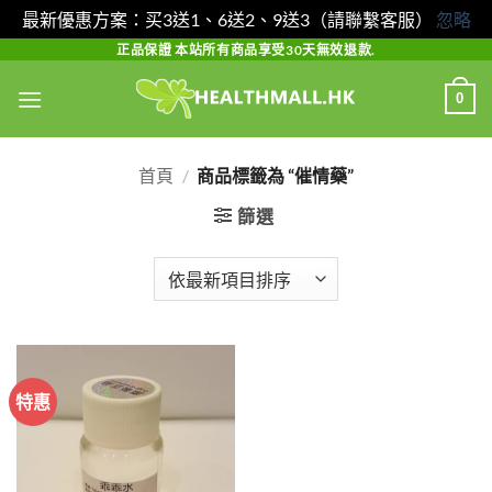
最新優惠方案：买3送1、6送2、9送3（請聯繫客服）
忽略
Skip
正品保證 本站所有商品享受30天無效退款.
to
0
content
首頁
/
商品標籤為 “催情藥”
篩選
特惠