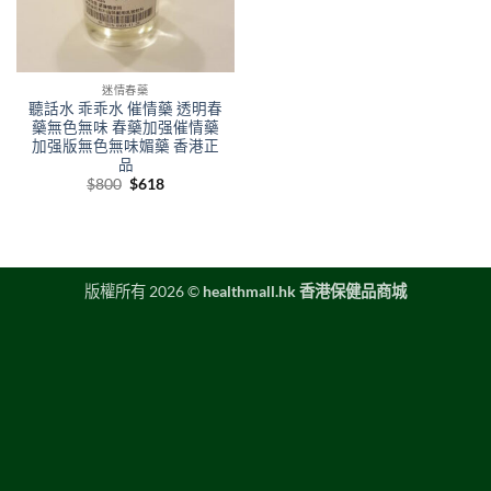
迷情春藥
聽話水 乖乖水 催情藥 透明春
藥無色無味 春藥加强催情藥
加强版無色無味媚藥 香港正
品
Original
Current
$
800
$
618
price
price
was:
is:
$800.
$618.
版權所有 2026 ©
healthmall.hk 香港保健品商城