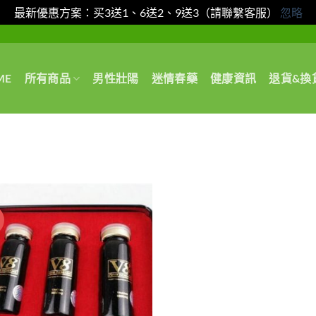
最新優惠方案：买3送1、6送2、9送3（請聯繫客服）
忽略
ME
所有商品
男性壯陽
迷情春藥
健康資訊
退貨&換
惠