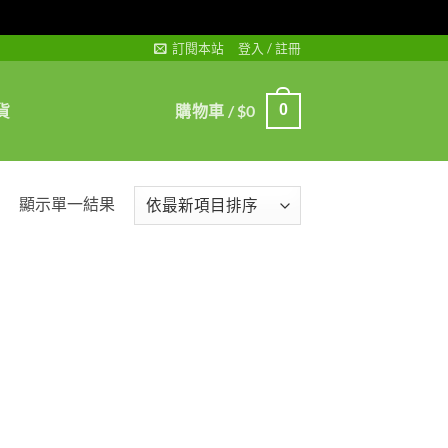
訂閱本站
登入 / 註冊
貨
購物車 /
$
0
0
顯示單一結果