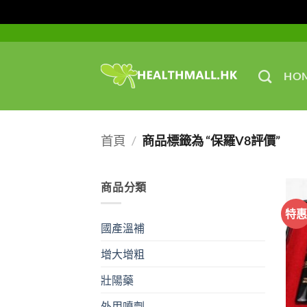
Skip
to
content
HO
首頁
/
商品標籤為 “保羅V8評價”
商品分類
特
國產溫補
增大增粗
壯陽藥
外用噴劑