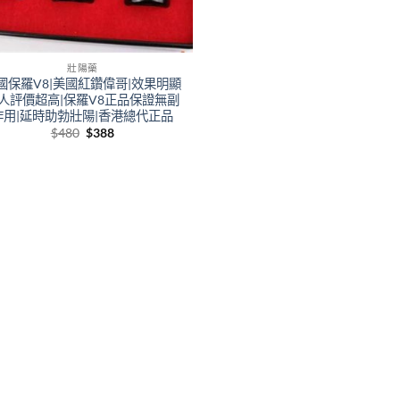
壯陽藥
國保羅V8|美國紅鑽偉哥|效果明顯
人評價超高|保羅V8正品保證無副
作用|延時助勃壯陽|香港總代正品
Original
Current
$
480
$
388
price
price
was:
is:
$480.
$388.