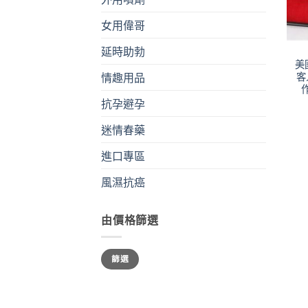
女用偉哥
+
延時助勃
美
客
情趣用品
抗孕避孕
迷情春藥
進口專區
風濕抗癌
由價格篩選
最
最
篩選
低
高
價
價
格
格