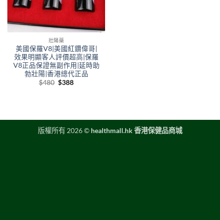
壯陽藥
美國保羅V8|美國紅鑽偉哥|
效果明顯客人評價超高|保羅
V8正品保證無副作用|延時助
勃壯陽|香港總代正品
Original
Current
$
480
$
388
price
price
was:
is:
$480.
$388.
版權所有 2026 ©
healthmall.hk 香港保健品商城