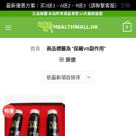
最新優惠方案：买3送1、6送2、9送3（請聯繫客服）
忽略
Skip
正品保證 本站所有商品享受30天無效退款.
to
0
content
首頁
/
商品標籤為 “保羅V8副作用”
篩選
特惠