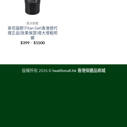
增大增粗
泰坦凝膠|Titan Gel|香港總代
理正品|效果保證|增大增粗明
顯
Price
$
399
–
$
1500
range:
$399
through
$1500
版權所有 2026 ©
healthmall.hk 香港保健品商城