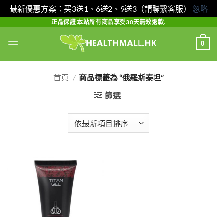
最新優惠方案：买3送1、6送2、9送3（請聯繫客服）
忽略
Skip
正品保證 本站所有商品享受30天無效退款.
to
0
content
首頁
/
商品標籤為 “俄羅斯泰坦”
篩選