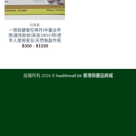
壯陽藥
一想就硬華佗神丹|中藥治早
洩|速效助勃|長效180小時|老
年人使用安全|天然無副作用
Price
$
350
–
$
1150
range:
$350
through
$1150
版權所有 2026 ©
healthmall.hk 香港保健品商城