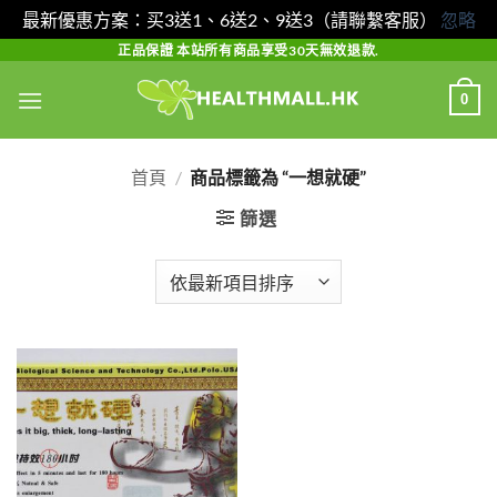
最新優惠方案：买3送1、6送2、9送3（請聯繫客服）
忽略
Skip
正品保證 本站所有商品享受30天無效退款.
to
0
content
首頁
/
商品標籤為 “一想就硬”
篩選