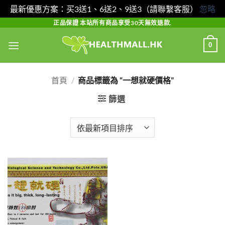
最新優惠方案：买3送1、6送2、9送3（請聯繫客服）
忽略
Skip
正品保證 本站所有商品享受30天無效退款.
to
0
content
首頁
/
商品標籤為 “一想就硬價格”
篩選