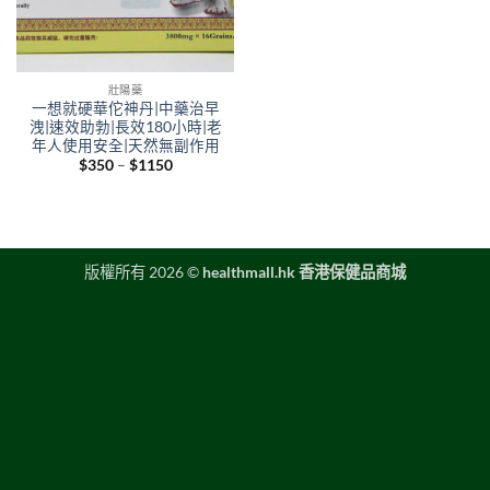
壯陽藥
一想就硬華佗神丹|中藥治早
洩|速效助勃|長效180小時|老
年人使用安全|天然無副作用
Price
$
350
–
$
1150
range:
$350
through
$1150
版權所有 2026 ©
healthmall.hk 香港保健品商城