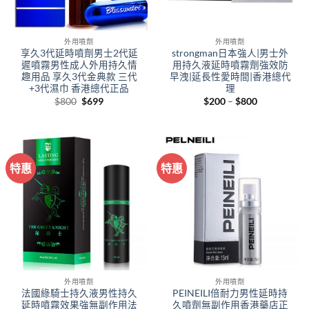
外用噴劑
外用噴劑
享久3代延時噴劑男士2代延
strongman日本強人|男士外
遲噴霧男性成人外用持久情
用持久液延時噴霧劑強效防
趣用品 享久3代金典款 三代
早洩|延長性愛時間|香港總代
+3代濕巾 香港總代正品
理
Original
Current
Price
$
800
$
699
$
200
–
$
800
price
price
range:
was:
is:
$200
$800.
$699.
through
$800
特惠
特惠
外用噴劑
外用噴劑
法國綠騎士持久液男性持久
PEINEILI倍耐力男性延時持
延時噴霧效果強無副作用法
久噴劑無副作用香港藥店正