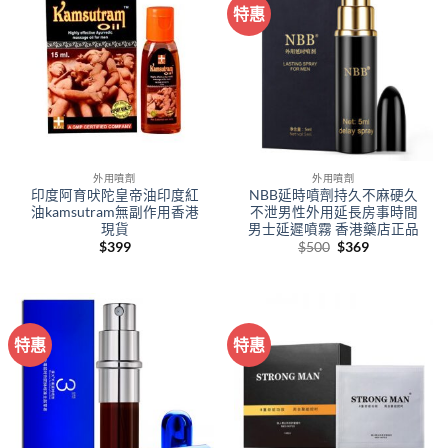
特惠
外用噴劑
外用噴劑
印度阿育吠陀皇帝油印度紅
NBB延時噴劑持久不麻硬久
油kamsutram無副作用香港
不泄男性外用延長房事時間
現貨
男士延遲噴霧 香港藥店正品
Original
Current
$
399
$
500
$
369
price
price
was:
is:
$500.
$369.
特惠
特惠