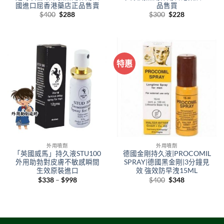
國進口屈香港藥店正品售賣
品售買
Original
Current
Original
Current
$
400
$
288
$
300
$
228
price
price
price
price
was:
is:
was:
is:
$400.
$288.
$300.
$228.
特惠
外用噴劑
外用噴劑
「英國威馬」持久液STU100
德國金剛持久液|PROCOMIL
外用助勃對皮膚不敏感瞬間
SPRAY|德國黑金剛|3分鐘見
生效原裝進口
效 強效防早洩15ML
Price
Original
Current
$
338
–
$
998
$
400
$
348
range:
price
price
$338
was:
is:
through
$400.
$348.
$998