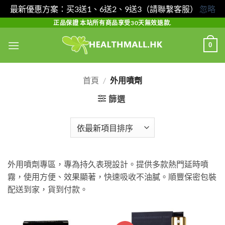
最新優惠方案：买3送1、6送2、9送3（請聯繫客服）
忽略
Skip
正品保證 本站所有商品享受30天無效退款.
to
0
content
首頁
/
外用噴劑
篩選
外用噴劑專區，專為持久表現設計。提供多款熱門延時噴
霧，使用方便、效果顯著，快速吸收不油膩。順豐保密包裝
配送到家，貨到付款。