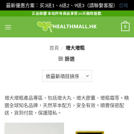
最新優惠方案：买3送1、6送2、9送3（請聯繫客服）
忽略
Skip
正品保證 本站所有商品享受30天無效退款.
to
0
content
首頁
/
增大增粗
篩選
增大增粗產品專區，包括增大丸、增大膠囊、增粗霜等。精
選全球知名品牌，天然草本配方，安全有效。順豐保密配
送，貨到付款，保護隱私。