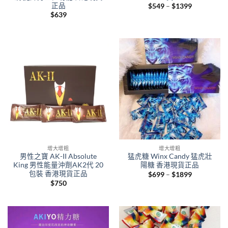
正品
Price
$
549
–
$
1399
range:
$
639
$549
through
$1399
增大增粗
增大增粗
男性之寶 AK-II Absolute
猛虎糖 Winx Candy 猛虎壯
King 男性能量沖劑AK2代 20
陽糖 香港現貨正品
包裝 香港現貨正品
Price
$
699
–
$
1899
range:
$
750
$699
through
$1899