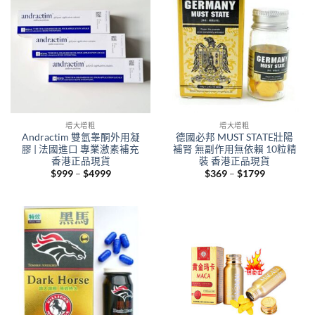
增大增粗
增大增粗
Andractim 雙氫睾酮外用凝
德國必邦 MUST STATE壯陽
膠 | 法國進口 專業激素補充
補腎 無副作用無依賴 10粒精
香港正品現貨
裝 香港正品現貨
Price
Price
$
999
–
$
4999
$
369
–
$
1799
range:
range:
$999
$369
through
through
$4999
$1799