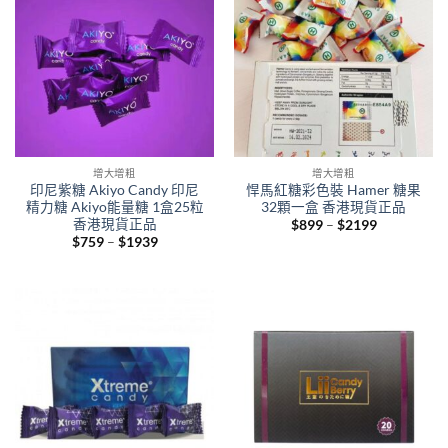
增大增粗
增大增粗
印尼紫糖 Akiyo Candy 印尼
悍馬紅糖彩色裝 Hamer 糖果
精力糖 Akiyo能量糖 1盒25粒
32顆一盒 香港現貨正品
香港現貨正品
Price
$
899
–
$
2199
range:
Price
$
759
–
$
1939
$899
range:
through
$759
$2199
through
$1939