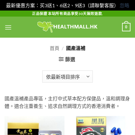
最新優惠方案：买3送1、6送2、9送3（請聯繫客服）
忽略
Skip
正品保證 本站所有商品享受30天無效退款.
to
0
content
首頁
/
國產溫補
篩選
國產溫補產品專區，主打中式草本配方保健品，溫和調理身
體。適合注重養生、追求自然調理方式的香港消費者。