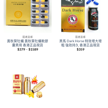
國產溫補
國產溫補
黃秋葵牡蠣 黃秋葵牡蠣軟膠
黑馬 Dark Horse 特效增大增
囊男用 香港正品現貨
粗 強效持久 香港正品現貨
Price
$
379
–
$
1589
$
359
range:
$379
through
$1589