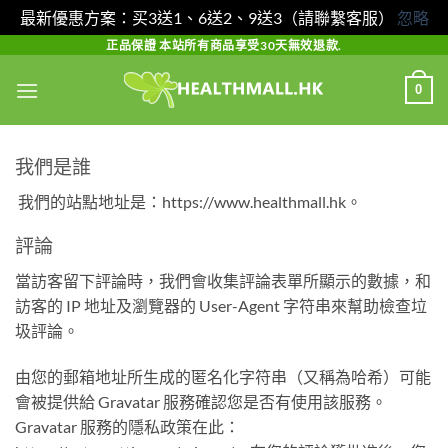
最新優惠方案：买3送1、6送2、9送3（請聯繫客服）
忽略
Skip
正品保證 本站所有商品享受30天無效退款.
to
0
content
我們是誰
我們的站點地址是：https://www.healthmall.hk。
評論
當訪客留下評論時，我們會收集評論表單所顯示的數據，和
訪客的 IP 地址及瀏覽器的 User-Agent 字符串來幫助檢查垃
圾評論。
由您的郵箱地址所生成的匿名化字符串（又稱為哈希）可能
會被提供給 Gravatar 服務確認您是否有使用該服務。
Gravatar 服務的隱私政策在此：